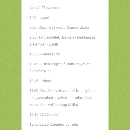
Január 27, szombat
8.00- reggeli
9.00- Dicsőítés ( vezeti: Szeredi Zsolt)
9.30- Tanúságtétel, Szentélek munkája az
életemben ( Zsolt)
10.00 – kávészünet
10.15 – Isten hogyan állította helyre az
életemet (Edit)
10.45- szünet
11.00- Csodák ma is vannak! Isten ígéretei
megvalósulnak, nyelveken szólás, áldás
kontra üres vallásosság (Attila)
12.30-13.00 ebéd
13.00-15.30 Csendes idő, séta