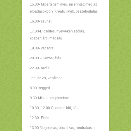
15.30- Mit értettem meg, mi érintett meg az
előadásokból? Kreatív játék, összefoglalás
16.00- szünet
17.00-Dicsőítés, nyelveken szólás,
közbenjáró imádság
19.00- vacsora
20.00 – Közös játék
22.00- alvás
Január 28, vasárnap
8.00- reggeli
9.30-Mise a templomban
10.30 -12.00 Csendes idő, séta
12.30- Ebéd
13.00 Megosztás, búcsúzás, rendrakás a