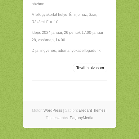
házban
A lelkigyakorlat helye: Élni jó ház, Szár,
Rákóczi F. u. 10
Ideje: 2024 január, 26 péntek 17.00-január
28, vasárnap, 14.00
Díja: ingyenes, adományokat elfogadunk
Tovább olvasom
Motor:
WordPress
| Sablon:
ElegantThemes
|
Testreszabás:
PagonyMedia