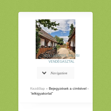
SZÁLLÁSADÁS, FALUSI
VENDÉGASZTAL
Navigation
Kezdőlap
»
Bejegyzések a címkével -
"
lelkigyakorlat"