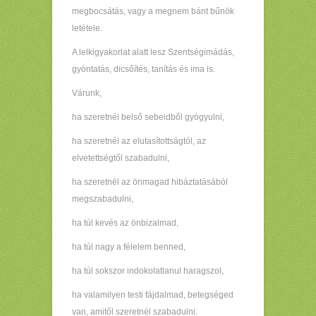
megbocsátás, vagy a megnem bánt bűnök
letétele.
A lelkigyakorlat alatt lesz Szentségimádás,
gyóntatás, dicsőítés, tanítás és ima is.
Várunk,
ha szeretnél belső sebeidből gyógyulni,
ha szeretnél az elutasítottságtól, az
elvetettségtől szabadulni,
ha szeretnél az önmagad hibáztatásából
megszabadulni,
ha túl kevés az önbizalmad,
ha túl nagy a félelem benned,
ha túl sokszor indokolatlanul haragszol,
ha valamilyen testi fájdalmad, betegséged
van, amitől szeretnél szabadulni.