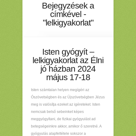
Bejegyzések a
címkével -
"lelkigyakorlat"
Isten gyógyít –
lelkigyakorlat az Élni
jó házban 2024
május 17-18
Isten számtalan helyen megígéri az
Ószövetségben és az Újszövetségben Jézus
meg is valósítja ezeket az igéreteket. Isten
nemcsak belső sebeinket képes
meggyógyítani, de fizikai gyógyulást ad
betegségeinkre akkor, amikor ő szeretné. A
gyógyulás alapfeltétele sokszor a