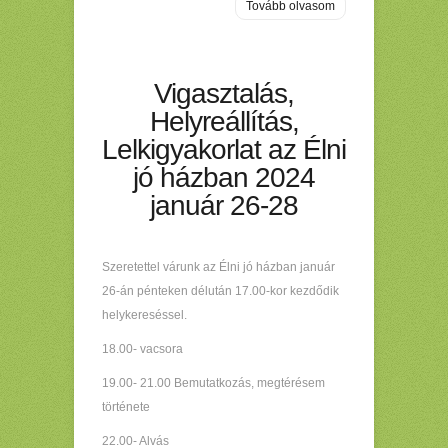
Tovább olvasom
Vigasztalás,
Helyreállítás,
Lelkigyakorlat az Élni
jó házban 2024
január 26-28
Szeretettel várunk az Élni jó házban január
26-án pénteken délután 17.00-kor kezdődik
helykereséssel.
18.00- vacsora
19.00- 21.00 Bemutatkozás, megtérésem
története
22.00- Alvás