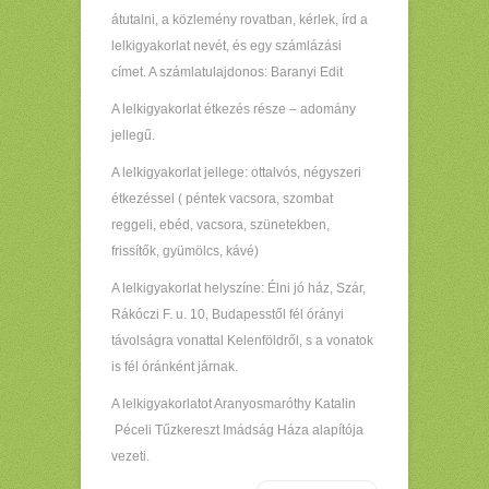
átutalni, a közlemény rovatban, kérlek, írd a
lelkigyakorlat nevét, és egy számlázási
címet. A számlatulajdonos: Baranyi Edit
A lelkigyakorlat étkezés része – adomány
jellegű.
A lelkigyakorlat jellege: ottalvós, négyszeri
étkezéssel ( péntek vacsora, szombat
reggeli, ebéd, vacsora, szünetekben,
frissítők, gyümölcs, kávé)
A lelkigyakorlat helyszíne: Élni jó ház, Szár,
Rákóczi F. u. 10, Budapesstől fél órányi
távolságra vonattal Kelenföldről, s a vonatok
is fél óránként járnak.
A lelkigyakorlatot Aranyosmaróthy Katalin
Péceli Tűzkereszt Imádság Háza alapítója
vezeti.