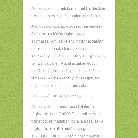
A lelkigyakorlat pénteken reggel kezdődik és
szombaton este, vacsora után fejeződik be.
A lelkigyakorlat alatt közösségben vagyunk
Jézussal, és közösségben vagyunk
egymással. Ami azt jelenti, hogy hasonlóan
élunk, mint annak idején az első
keresztények is élhettek, vagy ahogy Jézus a
tanítványaival élt. A szállásunkon együtt
leszünk más keresztény nőkkel, a férfiak a
férfiakkal. Az ételeket együtt készítjük, és
együtt is pakolunk el magunk után.
Jelentkezés: konkolyedit66@gmail.com
A lelkigyakorlat regisztráció köteles, a
regisztrációs díj (10000 Ft) jelentkezéskor
fizetendő, ez magában foglalja a szállást. A
regisztrációkor fizetendő összeget a
11773360-30818697 számlaszámra kell