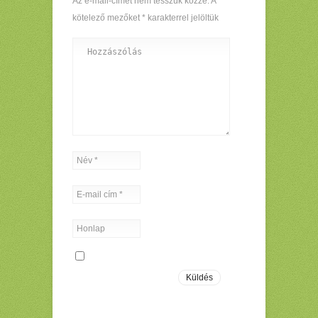
Az e-mail-címet nem tesszük közzé.
A
kötelező mezőket
*
karakterrel jelöltük