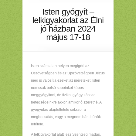
Isten gyógyít –
lelkigyakorlat az Élni
jó házban 2024
május 17-18
Isten számtalan helyen megígéri az
Ószövetségben és az Újszövetségben Jézus
meg is valósítja ezeket az igéreteket. Isten
nemcsak belső sebeinket képes
meggyógyítani, de fizikai gyógyulást ad
betegségeinkre akkor, amikor ő szeretné. A
gyógyulás alapfeltétele sokszor a
megbocsátás, vagy a megnem bánt bűnök
letétele.
A lelkigyakorlat alatt lesz Szentségimádás,