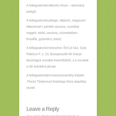
A lelkigyakorlat étkezés része – adomány
jellegű.
A lelkigyakorlat jellege: ottalvós, négyszeri
étkezéssel ( péntek vacsora, szombat
reggeli, ebéd, vacsora, szünetekben,
frissítők, gyümölcs, kávé)
A lelkigyakorlat helyszíne: Élni jó ház, Szár,
Rákóczi F. u. 10, Budapesstől fél órányi
távolságra vonattal Kelenföldről, s a vonatok
is fél óránként járnak.
A lelkigyakorlatot Aranyosmaróthy Katalin
Péceli Tűzkereszt Imádság Háza alapítója
vezeti.
Leave a Reply