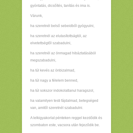
gyóntatás, dicsőítés, tanítás és ima is.
Várunk,
ha szeretnél belső sebeidből gyógyulni,
ha szeretnél az elutasítottságtól, az
elvetettségtől szabadulni,
ha szeretnél az önmagad hibáztatásából
megszabadulni,
ha túl kevés az önbizalmad,
ha túl nagy a félelem benned,
ha túl sokszor indokolatlanul haragszol,
ha valamilyen testi fájdalmad, betegséged
van, amitől szeretnél szabadulni.
A lelkigyakorlat pénteken reggel kezdődik és
szombaton este, vacsora után fejeződik be.