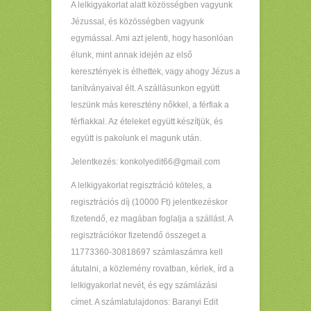
A lelkigyakorlat alatt közösségben vagyunk
Jézussal, és közösségben vagyunk
egymással. Ami azt jelenti, hogy hasonlóan
élunk, mint annak idején az első
keresztények is élhettek, vagy ahogy Jézus a
tanítványaival élt. A szállásunkon együtt
leszünk más keresztény nőkkel, a férfiak a
férfiakkal. Az ételeket együtt készítjük, és
együtt is pakolunk el magunk után.
Jelentkezés: konkolyedit66@gmail.com
A lelkigyakorlat regisztráció köteles, a
regisztrációs díj (10000 Ft) jelentkezéskor
fizetendő, ez magában foglalja a szállást. A
regisztrációkor fizetendő összeget a
11773360-30818697 számlaszámra kell
átutalni, a közlemény rovatban, kérlek, írd a
lelkigyakorlat nevét, és egy számlázási
címet. A számlatulajdonos: Baranyi Edit