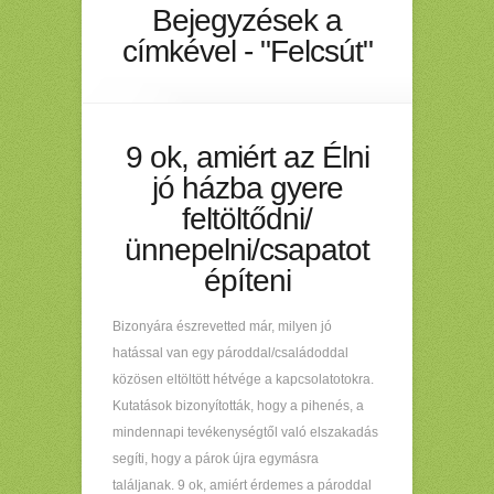
Bejegyzések a
címkével - "Felcsút"
9 ok, amiért az Élni
jó házba gyere
feltöltődni/
ünnepelni/csapatot
építeni
Bizonyára észrevetted már, milyen jó
hatással van egy pároddal/családoddal
közösen eltöltött hétvége a kapcsolatotokra.
Kutatások bizonyították, hogy a pihenés, a
mindennapi tevékenységtől való elszakadás
segíti, hogy a párok újra egymásra
találjanak. 9 ok, amiért érdemes a pároddal