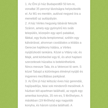
Az Élni jó ház Budapesttől 50 km-re,
vonattal 35 percnyi távolságra helyezkedik
el. Az M1-es mentén, autóval negyed óra a
menetidő az autópályán.
A ház Vértes hegység lábánál fekszik
Száron, amely egy gyönyörű kis sváb
település, közepén egy apró patakkal,
fákkal, egy tiszta templommal, szélén egy
kálváriával, ahonnan csodálatos a kilátás a
Gerecse hajlékony hátára, a Vértes
nyújtózkodó lankáira. Közel a Vitány vár, és
Majk, amit körbeölel egy tó, és ahol hajdani
szerzetesek házaiba is betekinthetünk.
Nincs messze Tata, és a Velencei tó sem. S
közel Tabajd a különleges élményt nyújtó és
ingyenes mezítlábas parkjával.
Az Élni jó ház kétszáz éves ház gerendái,
hajópadlója, falai sok mindenről mesélnek. A
házban két apartman található, az egyik egy
amerikai konyhás, 35 nm-es, 5 férőhelyes. A
másikban (19 férőhely) egy nagyobb
konyha, és három szoba található. A