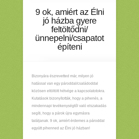
9 ok, amiért az Élni
jó házba gyere
feltöltődni/
ünnepelni/csapatot
építeni
Bizonyára észrevetted már, milyen jó
hatással van egy pároddal/családoddal
közösen eltöltött hétvége a kapcsolatotokra.
Kutatások bizonyították, hogy a pihenés, a
mindennapi tevékenységtől való elszakadás
segíti, hogy a párok újra egymásra
találjanak. 9 ok, amiért érdemes a pároddal
együtt pihenned az Élni jó házban!