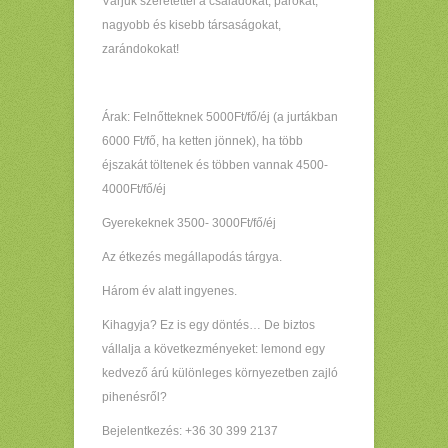
Várjuk szeretettel a családokat, párokat,
nagyobb és kisebb társaságokat,
zarándokokat!
Árak: Felnőtteknek 5000Ft/fő/éj (a jurtákban
6000 Ft/fő, ha ketten jönnek), ha több
éjszakát töltenek és többen vannak 4500-
4000Ft/fő/éj
Gyerekeknek 3500- 3000Ft/fő/éj
Az étkezés megállapodás tárgya.
Három év alatt ingyenes.
Kihagyja? Ez is egy döntés… De biztos
vállalja a következményeket: lemond egy
kedvező árú különleges környezetben zajló
pihenésről?
Bejelentkezés: +36 30 399 2137