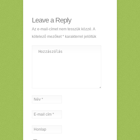
Leave a Reply
Az e-mail-címet nem tesszük közzé.
A
kötelező mezőket
*
karakterrel jelöltük