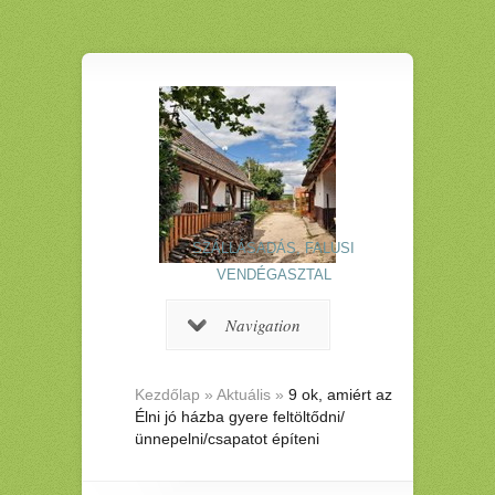
SZÁLLÁSADÁS, FALUSI
VENDÉGASZTAL
Navigation
Kezdőlap
»
Aktuális
»
9 ok, amiért az
Élni jó házba gyere feltöltődni/
ünnepelni/csapatot építeni