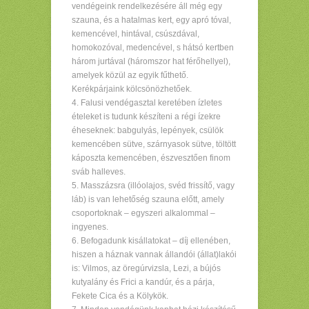
vendégeink rendelkezésére áll még egy
szauna, és a hatalmas kert, egy apró tóval,
kemencével, hintával, csúszdával,
homokozóval, medencével, s hátsó kertben
három jurtával (háromszor hat férőhellyel),
amelyek közül az egyik fűthető.
Kerékpárjaink kölcsönözhetőek.
Falusi vendégasztal keretében ízletes
ételeket is tudunk készíteni a régi ízekre
éheseknek: babgulyás, lepények, csülök
kemencében sütve, szárnyasok sütve, töltött
káposzta kemencében, észvesztően finom
sváb halleves.
Masszázsra (illóolajos, svéd frissítő, vagy
láb) is van lehetőség szauna előtt, amely
csoportoknak – egyszeri alkalommal –
ingyenes.
Befogadunk kisállatokat – díj ellenében,
hiszen a háznak vannak állandói (állat)lakói
is: Vilmos, az öregúrvizsla, Lezi, a bújós
kutyalány és Frici a kandúr, és a párja,
Fekete Cica és a Kölykök.