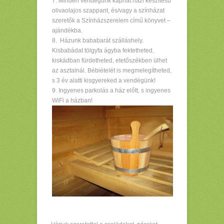
Minden vendégünk kaphat házi készítésű
olivaolajos szappant, és/vagy a színházat
szeretők a Színházszerelem című könyvet –
ajándékba.
Házunk bababarát szálláshely.
Kisbabádat tölgyfa ágyba fektetheted,
kiskádban fürdetheted, etetőszékben ülhet
az asztalnál. Bébiételét is megmelegítheted,
s 3 év alatti kisgyereked a vendégünk!
Ingyenes parkolás a ház előtt, s ingyenes
WiFi a házban!