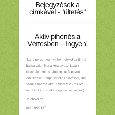
Bejegyzések a
címkével - "ültetés"
Aktiv pihenés a
Vértesben – ingyen!
Szeretnélek meghívni benneteket az Élni jó
házba valamikor a kora tavasz, tavasz
folyamán akár családostól, akár egyedül.
Amit kapsz: 3 nap/2 éj teljes ellátással, finn
szauna használattal. Amit kérek: 2 x 4 óra
munka ( kerti munka, vagy kerítés javítás ).
Jelentkezni:
06303992137