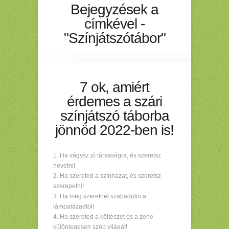
Bejegyzések a
címkével -
"Színjátszótábor"
7 ok, amiért
érdemes a szári
színjátszó táborba
jönnöd 2022-ben is!
Ha vágysz jó társaságra, és szeretsz
nevetni!
Ha szereted a színházat, és szeretsz
szerepelni!
Ha meg szeretnél szabadulni a
lámpalázadtól!
Ha szereted a költészet és a zene
különlegesen szép világát!