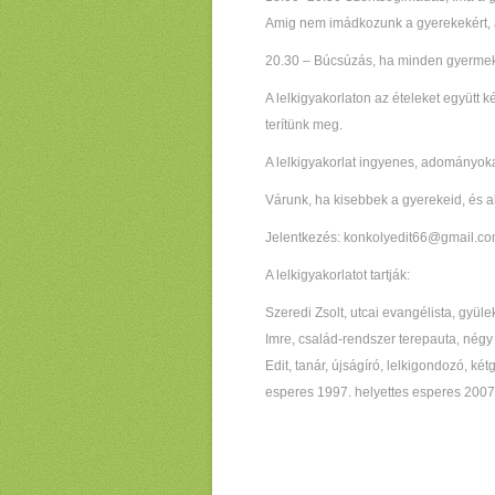
Amig nem imádkozunk a gyerekekért, a
20.30 – Búcsúzás, ha minden gyermeké
A lelkigyakorlaton az ételeket együtt ké
terítünk meg.
A lelkigyakorlat ingyenes, adományok
Várunk, ha kisebbek a gyerekeid, és ak
Jelentkezés: konkolyedit66@gmail.c
A lelkigyakorlatot tartják:
Szeredi Zsolt, utcai evangélista, gyü
Imre, család-rendszer terepauta, nég
Edit, tanár, újságíró, lelkigondozó, k
esperes 1997. helyettes esperes 2007