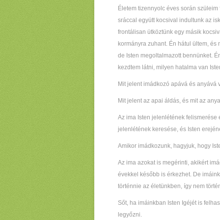
Életem tizennyolc éves során szüleim
sráccal együtt kocsival indultunk az i
frontálisan ütköztünk egy másik kocsiva
kormányra zuhant. Én hátul ültem, és
de Isten megoltalmazott bennünket. Én
kezdtem látni, milyen hatalma van Ist
Mit jelent imádkozó apává és anyává 
Mit jelent az apai áldás, és mit az any
Az ima Isten jelenlétének felismerése
jelenlétének keresése, és Isten erején
Amikor imádkozunk, hagyjuk, hogy Iste
Az ima azokat is megérinti, akikért i
évekkel később is érkezhet. De imáin
történnie az életünkben, így nem törté
Sőt, ha imáinkban Isten Igéjét is felh
legyőzni.