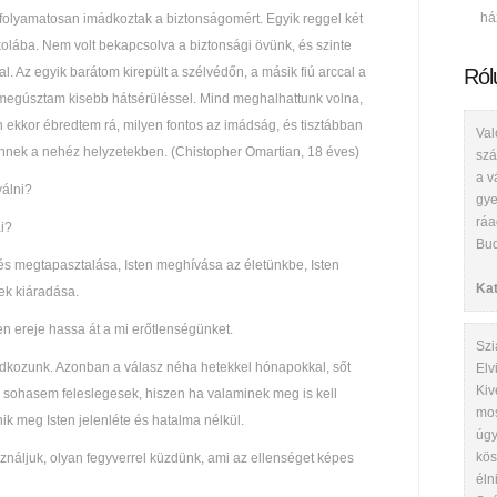
há
 folyamatosan imádkoztak a biztonságomért. Egyik reggel két
skolába. Nem volt bekapcsolva a biztonsági övünk, és szinte
l. Az egyik barátom kirepült a szélvédőn, a másik fiú arccal a
Ról
 megúsztam kisebb hátsérüléssel. Mind meghalhattunk volna,
 ekkor ébredtem rá, milyen fontos az imádság, és tisztábban
Val
ennek a nehéz helyzetekben. (Chistopher Omartian, 18 éves)
szá
a v
válni?
gye
ráa
ai?
Bud
 és megtapasztalása, Isten meghívása az életünkbe, Isten
Kat
ek kiáradása.
n ereje hassa át a mi erőtlenségünket.
Szi
mádkozunk. Azonban a válasz néha hetekkel hónapokkal, sőt
Elv
Kiv
k sohasem feleslegesek, hiszen ha valaminek meg is kell
mos
nik meg Isten jelenléte és hatalma nélkül.
úgy
kös
asználjuk, olyan fegyverrel küzdünk, ami az ellenséget képes
éln