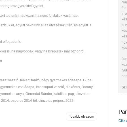
Nag
ddog lesz gyerekfelügyelet.
élm
íny
rt tudtunk imádkozni, ha nem, folytatjuk vasárnap.
kés
is 
szítjük el, együtt pakolunk el az étkezések után, és együtt is
kés
kés
at elfogadunk.
egy
kés
kor is, ha nagyobbak, vagy ha kirepültek már otthonról.
Jur
om
kez
tyú
nap
lekezet vezető, felkent tanító, négy gyermekes édesapa, Guba
y gyermekes családapa, imacsoport vezető, diakónus, Baranyi
Szi
étgyermekes anya, Gerendai Sándor, katolikus pap, címzetes
-2014. esperes 2014-től. címzetes prépost 2022.
Par
Tovább olvasom
Cikk 