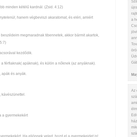
Szá
ebb minden kétélű kardnál. (Zsid. 4:12)
újr
raj
nytelenül
, hanem végbeviszi akaratomat, és eléri, amiért
a h
Cso
jöv
beszédeim megmaradnak tibennetek, akkor bármit akartok,
ann
5:7)
Tov
örö
acsorával kezdődik.
Üdv
Gá
n a férfiaknak( apáknak), és külön a nőknek (az anyáknak).
, apák és anyák.
Ma
Az 
, kávészünettel.
szá
ami
élm
Edi
a a gyermekekért
ház
mik
szá
yermekekért. Ha eljönnek veled, hozd el a gyermekeidet is!