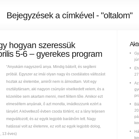
Bejegyzések a címkével - "oltalom"
agy hogyan szeressük
Aktu
rilis 5-6 – gyerekes program
Gy
jú
“Anyukám nagyszerű anya. Mindig bátorít, és segíteni
Eh
próbál. Egyszer az imái olyan nagy és csodálatos változást
27
hoztak az életembe, amiről nem is álmodtam. Volt egy
Az
osztálytársam, aki nagyon csúnyán viselkedett velem, és a
gy
pr
közelébe sem akartam menni, mert féltem tőle. Amikor ezt
elmeséltem anyának, ő azt mondta, imádkozzunk ezért a
Bá
20
lányért. A következő évben csoda történt, ez a lány teljesen
pá
megváltozott, és az egyik legjobb barátnőm lett. Nagy
ke
hatással volt az életemre, ez volt az egyik legjobb dolog,
Há
, 13 éves)
ke