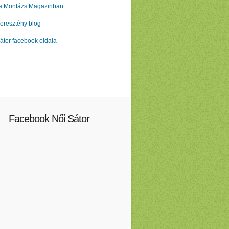
 a Montázs Magazinban
eresztény blog
átor facebook oldala
Facebook Női Sátor