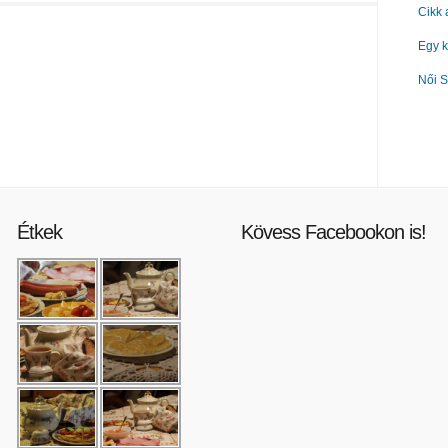
Cikk
Egy k
Női S
Étkek
Kövess Facebookon is!