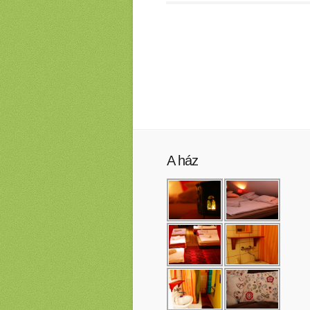
A ház