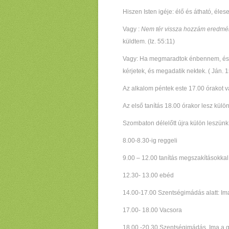
Hiszen Isten igéje: élő és átható, éles
Vagy :
Nem tér vissza hozzám eredmé
küldtem. (Iz. 55:11)
Vagy: Ha megmaradtok énbennem, és 
kérjetek, és megadatik nektek. ( Ján. 1
Az alkalom péntek este 17.00 órakot v
Az első tanítás 18.00 órakor lesz külö
Szombaton délelőtt újra külön leszünk
8.00-8.30-ig reggeli
9.00 – 12.00 tanítás megszakításokkal
12.30- 13.00 ebéd
14.00-17.00 Szentségimádás alatt: Im
17.00- 18.00 Vacsora
18.00 -20.30 Szentségimádás, Ima a g