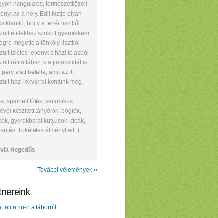
yon hangulatos, természetközeli
ényt ad a hely. Edit főztje olyan
csiklandó, hogy a fehér lisztből
zült ételekhez szokott gyermekem
végre megette a tönköly lisztből
zült ízletes lepényt a házi tojásból
zült rántottához, s a palacsintát is
 perc alatt befalta, amit az itt
zült házi lekvárral kentünk meg.
ta, sparhelt fűtés, keramikus
ével készített tányérok, bögrék,
kok, gyerekbarát kutyusok, cicák,
sütés. Tökéletes élményt ad
:)
lvia Hegedűs
További vélemények ››
tnereink
a talita.hu-n a táborról