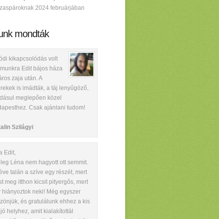
zaspároknak 2024 februárjában
unk mondták
ódi kikapcsolódás volt
munkra Edit bájos háza
áros zaja után. A
rekek is imádták, a táj lenyűgöző,
dásul meglepően közel
apesthez. Csak ajánlani tudom!
alin Szilágyi
a Edit,
ileg Léna nem hagyott ott semmit.
éve talán a szíve egy részét, mert
t meg itthon kicsit pityergős, mert
 hiányoztok neki! Még egyszer
zönjük, és gratulálunk ehhez a kis
ijó helyhez, amit kialakítottál