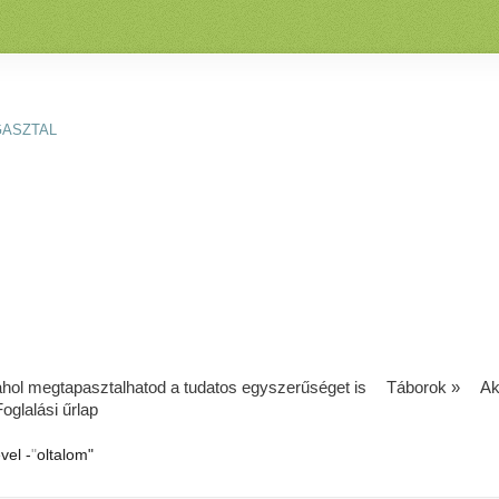
GASZTAL
 ahol megtapasztalhatod a tudatos egyszerűséget is
Táborok
»
Ak
Foglalási űrlap
vel -
"
oltalom"