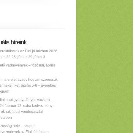
ális híreink
erektáborok az Élni jó házban 2026
nius 22-26, június 29-július 3
ető vadnövények – főzősuli, április
 ima ereje, avagy hogyan szeressük
ermekeinket, április 5-6 – gyerekes
ogram
lint napi gyertyafényes vacsora –
24 február 12, extra kedvezmény
roknak falusi vendégasztal
retében
zasság hete – szuper
dvezmények az Élni jó házban