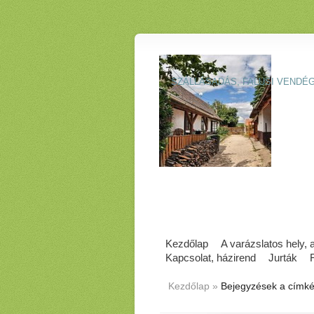
SZÁLLÁSADÁS, FALUSI VENDÉ
Kezdőlap
A varázslatos hely,
Kapcsolat, házirend
Jurták
Kezdőlap
»
Bejegyzések a címké