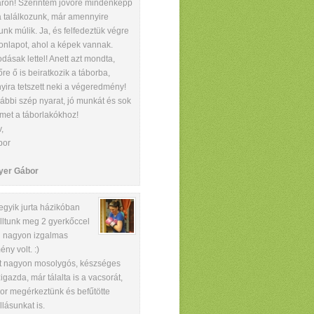
ron! Szerintem jövőre mindenképp
a találkozunk, már amennyire
tunk múlik. Ja, és felfedeztük végre
onlapot, ahol a képek vannak.
dásak lettel! Anett azt mondta,
őre ő is beiratkozik a táborba,
yira tetszett neki a végeredmény!
ábbi szép nyarat, jó munkát és sok
met a táborlakókhoz!
,
bor
yer Gábor
egyik jurta házikóban
lltunk meg 2 gyerkőccel
 nagyon izgalmas
ény volt.
:)
t nagyon mosolygós, készséges
igazda, már tálalta is a vacsorát,
or megérkeztünk és befűtötte
llásunkat is.