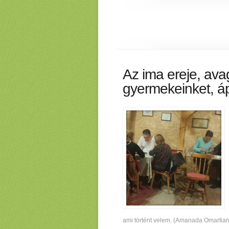
Az ima ereje, av
gyermekeinket, áp
ami történt velem. (Amanada Omartian