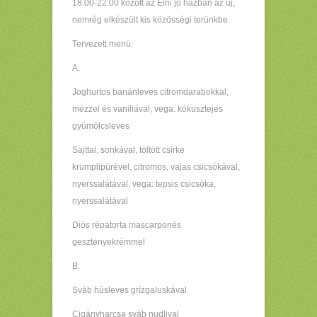
18.00-22.00 között az Élni jó házban az új,
nemrég elkészült kis közösségi terünkbe.
Tervezett menü:
A:
Joghurtos banánleves citromdarabokkal,
mézzel és vaniliával, vega: kókusztejes
gyümölcsleves
Sajttal, sonkával, töltött csirke
krumplipürével, citromos, vajas csicsókával,
nyerssalátával, vega: tepsis csicsóka,
nyerssalátával
Diós répatorta mascarponés
gesztenyekrémmel
B:
Sváb húsleves grízgaluskával
Cigányharcsa sváb nudlival