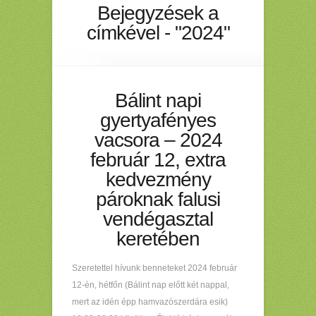
Bejegyzések a
címkével - "2024"
Bálint napi
gyertyafényes
vacsora – 2024
február 12, extra
kedvezmény
pároknak falusi
vendégasztal
keretében
Szeretettel hívunk benneteket 2024 február
12-én, hétfőn (Bálint nap előtt két nappal,
mert az idén épp hamvazószerdára esik)