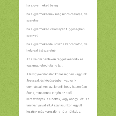
ha a gyermeked beteg
ha a gyermekednek még nincs családja, de
szeretne
ha a gyermeked valamilyen függőségben
szenved
ha a gyermekeddel rossz a kapcsolatod, de
helyreállást szeretnél
Az alkalom pénteken reggel kezdődik és
vasárnap ebéd utánig tart.
A lelkigyakorlat alatt közösségben vagyunk
Jézussal, és közösségben vagyunk
egymással. Ami azt jelenti, hogy hasonlóan
élunk, mint annak idején az első
keresztények is élhettek, vagy ahogy Jézus a
tanítványaival élt. A szállásunkon együtt
leszünk más keresztény nő a nőkkel, a