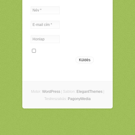
Motor:
WordPress
| Sablon:
ElegantThemes
|
Testreszabás:
PagonyMedia