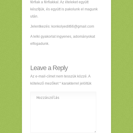
férfiak a férfiakkal. Az ételeket együtt
készítjük, és együtt is pakolunk el magunk
után.
Jelentkezés: konkolyedit66@gmail.com
A lelki gyakorlat ingyenes, adományokat
elfogadunk.
Leave a Reply
Az e-mail-címet nem tesszük közzé.
A
kötelező mezőket
*
karakterrel jelöltük