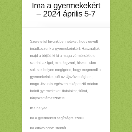
Ima a gyermekekért
– 2024 április 5-7
Szeretettel hívunk benneteket, hogy együtt
imádkozzunk a gyermekeinkért. Használjuk
majd a böjtöt, ki-ki a maga vérmérséklete
szerint, az igét, mint fegyvert, hiszen Isten
sok-sok helyen megígérte, hogy megmenti a
gyermekeinket, sőt az Újszövetségben,
maga Jézus is egészen elképesztő módon
halott gyermekeket, fiatalokat, fiúkat,
lányokat támasztott fel.
Itt a helyed
ha a gyermeked segítségre szorul
ha eltávolodott Istentől