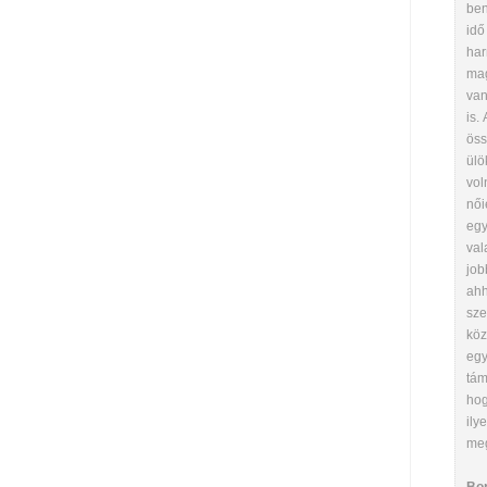
ben
idő
har
ma
van
is.
öss
ülö
vol
női
egy
val
job
ahh
sze
köz
egy
tám
hog
ily
meg