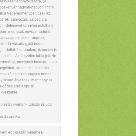
ázsvásár lebonyolítására. (A
goskenyér nagyon-nagyon finom
t!!!:)) Végeredményben csak az
erek hiányoztak, az pedig a
hirdetésével könnyen pótolható.
skén még csak egyszer jártunk
ázsvásáron, akkor rengeteg
eklődő-vásárló gyűlt össze.
hirdették facebookon, üzenetek is
tek róla. Az út szélén tábla jelezte
eseményt, amelynek hatására azok
megálltak, akik nem tudtak róla.
etkezőleg biztos vagyok benne,
y sokan érkeznek, mert nagy az
eklődés erre a típusú
kveszekre.
p estét kívánunk: Zsuzsi és Joci
ke Zsuzsika
kem egy igazán kellemes,