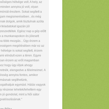
sőséges hétvége volt. A hely, az
 minden annyira jó volt, olyan
móniát éreztem. Sokat segített a
gam megismerésében...és még
nak dolgok, amik tisztulnak azóta
 A feladatokat igazán jól
zeszedtétek. Egész nap a gép előtt
k a munkanapokon és jólesett
na több mozgás... Úgy érzem a
ességem megélésében már ez az
 hétvége is sokat segített, érzem
ami elindult ezen a téren. Egyre
ban érzem az erőt magamban
oz hogy úgy éljek ahogy
retnék, elengedve a félelmeimet. A
össég annyira fontos, amikor
másnak segíthetünk,
ogathatjuk egymást. Hálás vagyok
y részese lehetek/lehettem egy
en jó gondolat, mint a Női sátor
valósulásának."