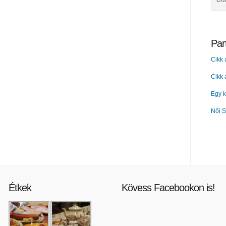
Bo
Par
Cikk 
Cikk
Egy k
Női S
Étkek
Kövess Facebookon is!