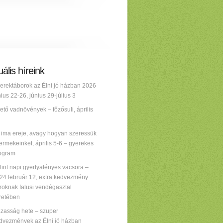
ális híreink
erektáborok az Élni jó házban 2026
nius 22-26, június 29-július 3
ető vadnövények – főzősuli, április
 ima ereje, avagy hogyan szeressük
ermekeinket, április 5-6 – gyerekes
ogram
lint napi gyertyafényes vacsora –
24 február 12, extra kedvezmény
roknak falusi vendégasztal
retében
zasság hete – szuper
dvezmények az Élni jó házban