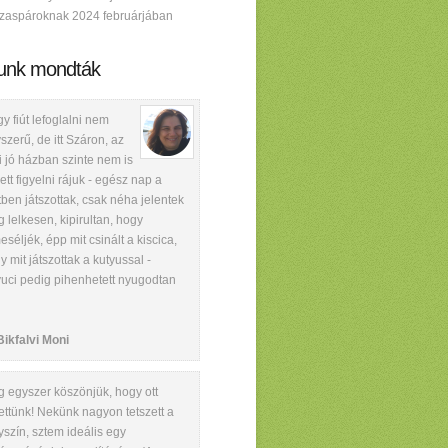
zaspároknak 2024 februárjában
unk mondták
y fiút lefoglalni nem
szerű, de itt Száron, az
i jó házban szinte nem is
lett figyelni rájuk - egész nap a
tben játszottak, csak néha jelentek
 lelkesen, kipirultan, hogy
eséljék, épp mit csinált a kiscica,
y mit játszottak a kutyussal -
uci pedig pihenhetett nyugodtan
Bikfalvi Moni
 egyszer köszönjük, hogy ott
ettünk! Nekünk nagyon tetszett a
yszín, sztem ideális egy