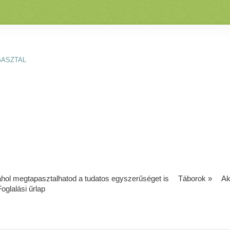
GASZTAL
 ahol megtapasztalhatod a tudatos egyszerűséget is
Táborok
»
Ak
Foglalási űrlap