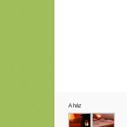
A ház