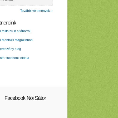
ros Réka
További vélemények ››
tnereink
a talita.hu-n a táborról
 a Montázs Magazinban
eresztény blog
átor facebook oldala
Facebook Női Sátor