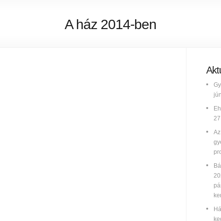
A ház 2014-ben
Aktu
Gy
jú
Eh
27
Az
gy
pr
Bá
20
pá
ke
Há
ke