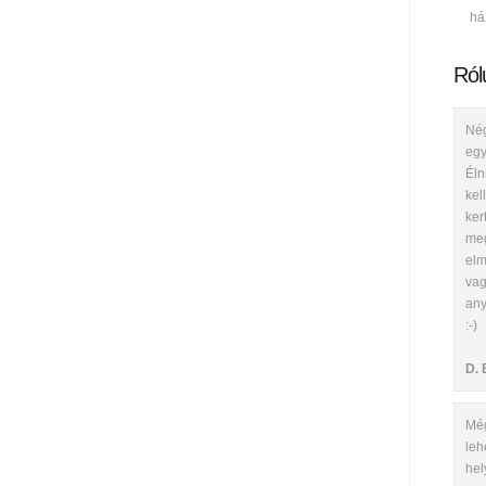
há
Ról
Nég
egy
Éln
kel
ker
meg
elm
vag
any
:-)
D. 
Még
leh
hel