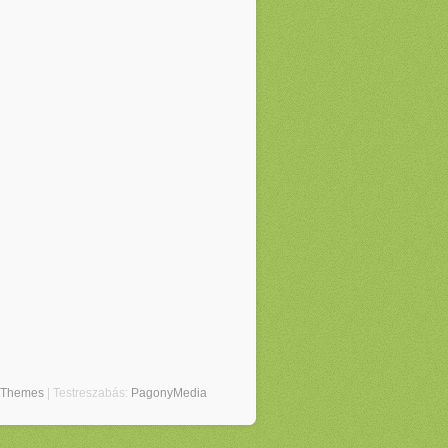
tThemes
| Testreszabás:
PagonyMedia