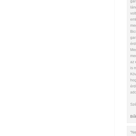
gar
lán
vol
emb
meg
Bic
gar
érd
Meg
men
az 
is 
Köv
hog
érd
ado
Szé
Bő
"Ne