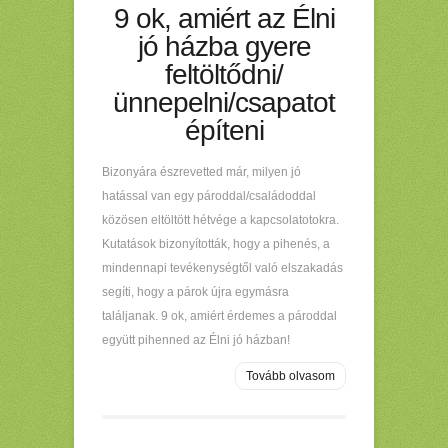
9 ok, amiért az Élni
jó házba gyere
feltöltődni/
ünnepelni/csapatot
építeni
Bizonyára észrevetted már, milyen jó
hatással van egy pároddal/családoddal
közösen eltöltött hétvége a kapcsolatotokra.
Kutatások bizonyították, hogy a pihenés, a
mindennapi tevékenységtől való elszakadás
segíti, hogy a párok újra egymásra
találjanak. 9 ok, amiért érdemes a pároddal
együtt pihenned az Élni jó házban!
Tovább olvasom