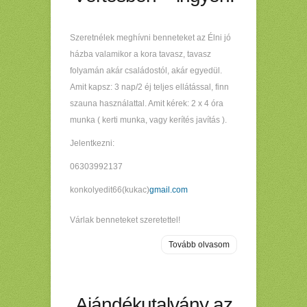
Szeretnélek meghívni benneteket az Élni jó
házba valamikor a kora tavasz, tavasz
folyamán akár családostól, akár egyedül.
Amit kapsz: 3 nap/2 éj teljes ellátással, finn
szauna használattal. Amit kérek: 2 x 4 óra
munka ( kerti munka, vagy kerítés javítás ).
Jelentkezni:
06303992137
konkolyedit66(kukac)
gmail.com
Várlak benneteket szeretettel!
Tovább olvasom
Ajándékutalvány az