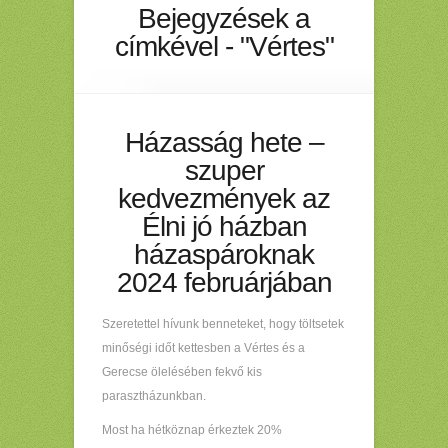
Bejegyzések a
címkével - "Vértes"
Házasság hete –
szuper
kedvezmények az
Élni jó házban
házaspároknak
2024 februárjában
Szeretettel hívunk benneteket, hogy töltsetek
minőségi időt kettesben a Vértes és a
Gerecse ölelésében fekvő kis
parasztházunkban.
Most ha hétköznap érkeztek 20%