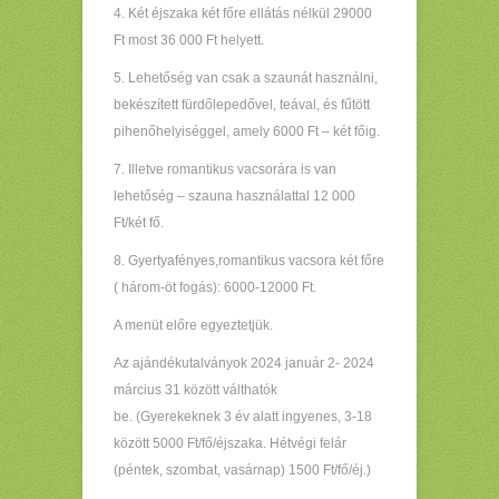
4. Két éjszaka két főre ellátás nélkül 29000
Ft most 36 000 Ft helyett.
5. Lehetőség van csak a szaunát használni,
bekészített fürdőlepedővel, teával, és fűtött
pihenőhelyiséggel, amely 6000 Ft – két főig.
7. Illetve romantikus vacsorára is van
lehetőség – szauna használattal 12 000
Ft/két fő.
8. Gyertyafényes,romantikus vacsora két főre
( három-öt fogás): 6000-12000 Ft.
A menüt előre egyeztetjük.
Az ajándékutalványok 2024 január 2- 2024
március 31 között válthatók
be. (Gyerekeknek 3 év alatt ingyenes, 3-18
között 5000 Ft/fő/éjszaka. Hétvégi felár
(péntek, szombat, vasárnap) 1500 Ft/fő/éj.)