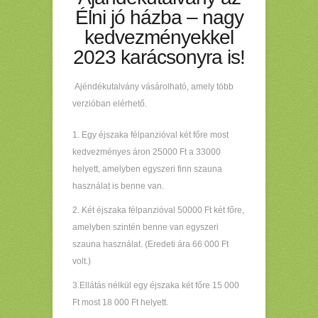
Élni jó házba – nagy
kedvezményekkel
2023 karácsonyra is!
Ajéndékutalvány vásárolható, amely több
verzióban elérhető.
1. Egy éjszaka félpanzióval két főre most
kedvezményes áron 25000 Ft a 33000
helyett, amelyben egyszeri finn szauna
használat is benne van.
2. Két éjszaka félpanzióval 50000 Ft két főre,
amelyben szintén benne van egyszeri
szauna használat. (Eredeti ára 66 000 Ft
volt.)
3.Ellátás nélkül egy éjszaka két főre 15 000
Ft most 18 000 Ft helyett.