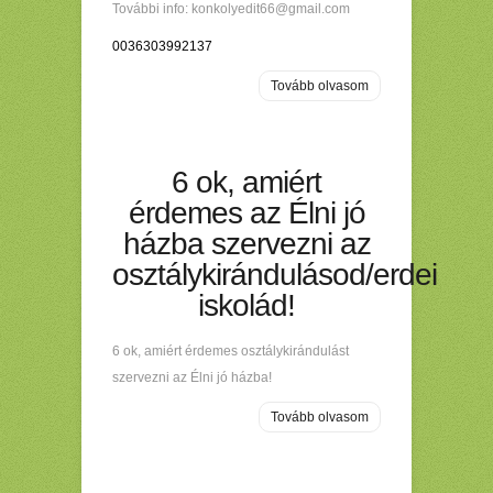
További info: konkolyedit66@gmail.com
0036303992137
Tovább olvasom
6 ok, amiért
érdemes az Élni jó
házba szervezni az
osztálykirándulásod/erdei
iskolád!
6 ok, amiért érdemes osztálykirándulást
szervezni az Élni jó házba!
Tovább olvasom