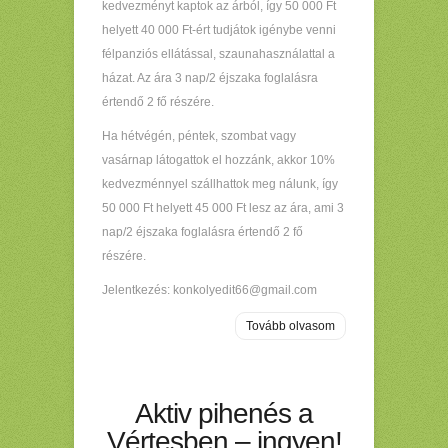
kedvezményt kaptok az árból, így 50 000 Ft
helyett 40 000 Ft-ért tudjátok igénybe venni
félpanziós ellátással, szaunahasználattal a
házat. Az ára 3 nap/2 éjszaka foglalásra
értendő 2 fő részére.
Ha hétvégén, péntek, szombat vagy
vasárnap látogattok el hozzánk, akkor 10%
kedvezménnyel szállhattok meg nálunk, így
50 000 Ft helyett 45 000 Ft lesz az ára, ami 3
nap/2 éjszaka foglalásra értendő 2 fő
részére.
Jelentkezés: konkolyedit66@gmail.com
Tovább olvasom
Aktiv pihenés a
Vértesben – ingyen!