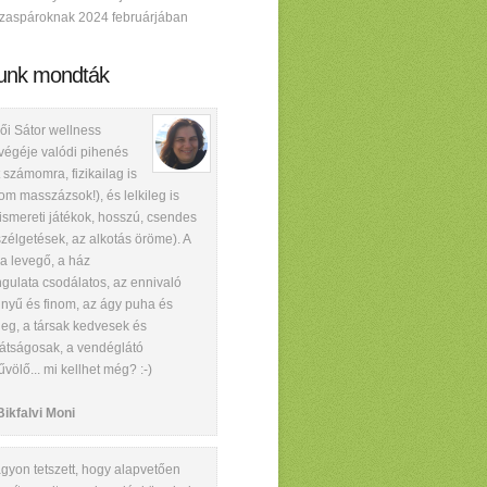
zaspároknak 2024 februárjában
unk mondták
ői Sátor wellness
végéje valódi pihenés
t számomra, fizikailag is
nom masszázsok!), és lelkileg is
ismereti játékok, hosszú, csendes
zélgetések, az alkotás öröme). A
, a levegő, a ház
gulata csodálatos, az ennivaló
nyű és finom, az ágy puha és
eg, a társak kedvesek és
átságosak, a vendéglátó
űvölő... mi kellhet még? :-)
Bikfalvi Moni
gyon tetszett, hogy alapvetően