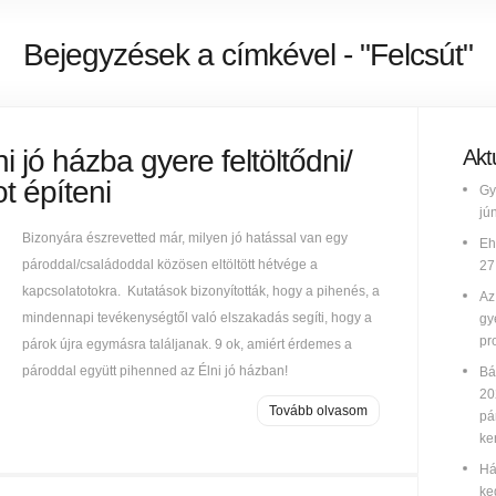
Bejegyzések a címkével - "Felcsút"
ni jó házba gyere feltöltődni/
Aktu
t építeni
Gy
jú
Bizonyára észrevetted már, milyen jó hatással van egy
Eh
pároddal/családoddal közösen eltöltött hétvége a
27
kapcsolatotokra. Kutatások bizonyították, hogy a pihenés, a
Az
mindennapi tevékenységtől való elszakadás segíti, hogy a
gy
pr
párok újra egymásra találjanak. 9 ok, amiért érdemes a
pároddal együtt pihenned az Élni jó házban!
Bá
20
Tovább olvasom
pá
ke
Há
ke