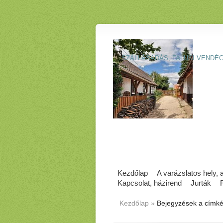
SZÁLLÁSADÁS, FALUSI VENDÉ
Kezdőlap
A varázslatos hely,
Kapcsolat, házirend
Jurták
Kezdőlap
»
Bejegyzések a címké