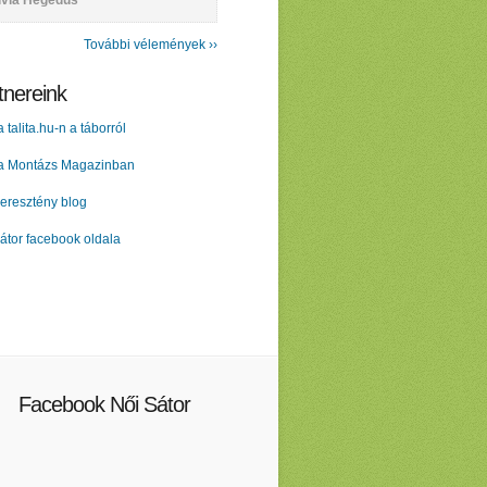
lvia Hegedűs
További vélemények ››
tnereink
a talita.hu-n a táborról
 a Montázs Magazinban
eresztény blog
átor facebook oldala
Facebook Női Sátor