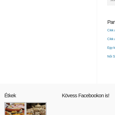
Szi
Par
Cikk 
Cikk
Egy k
Női S
Étkek
Kövess Facebookon is!