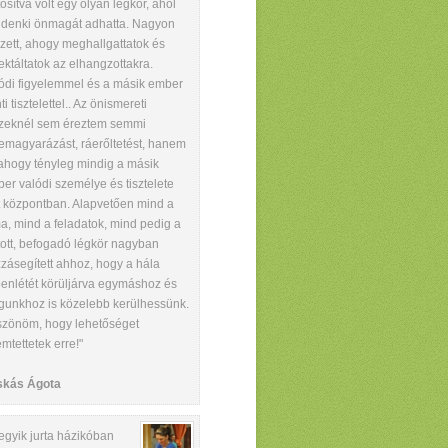
tosítva volt egy olyan légkör, ahol
denki önmagát adhatta. Nagyon
szett, ahogy meghallgattatok és
lektáltatok az elhangzottakra.
ódi figyelemmel és a másik ember
ti tisztelettel.. Az önismereti
zeknél sem éreztem semmi
emagyarázást, ráerőltetést, hanem
ahogy tényleg mindig a másik
er valódi személye és tisztelete
t központban. Alapvetően mind a
a, mind a feladatok, mind pedig a
tott, befogadó légkör nagyban
zásegített ahhoz, hogy a hála
enlétét körüljárva egymáshoz és
unkhoz is közelebb kerülhessünk.
zönöm, hogy lehetőséget
emtettetek erre!"
skás Ágota
egyik jurta házikóban