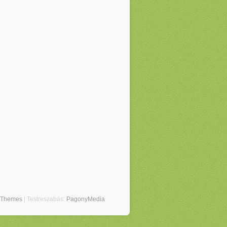
tThemes
| Testreszabás:
PagonyMedia