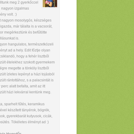
lltunk meg 2 gyerkőccel
 nagyon izgalmas
ény volt.
:)
t nagyon mosolygós, készséges
igazda, már tálalta is a vacsorát,
or megérkeztünk és befűtötte
llásunkat is.
yon hangulatos, természetközeli
ényt ad a hely. Edit főztje olyan
csiklandó, hogy a fehér lisztből
zült ételekhez szokott gyermekem
végre megette a tönköly lisztből
zült ízletes lepényt a házi tojásból
zült rántottához, s a palacsintát is
 perc alatt befalta, amit az itt
zült házi lekvárral kentünk meg.
ta, sparhelt fűtés, keramikus
ével készített tányérok, bögrék,
kok, gyerekbarát kutyusok, cicák,
sütés. Tökéletes élményt ad
:)