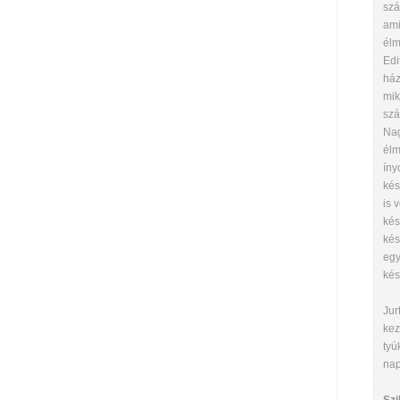
szá
ami
élm
Edi
ház
mik
szá
Nag
élm
íny
kés
is 
kés
kés
egy
kés
Jur
kez
tyú
nap