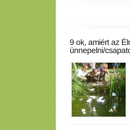
9 ok, amiért az Él
ünnepelni/csapato