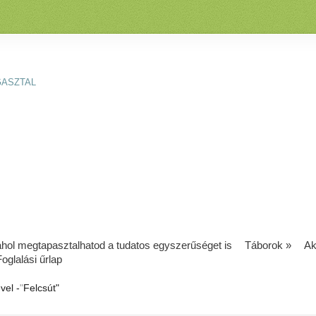
GASZTAL
 ahol megtapasztalhatod a tudatos egyszerűséget is
Táborok
»
Ak
Foglalási űrlap
vel -
"
Felcsút"