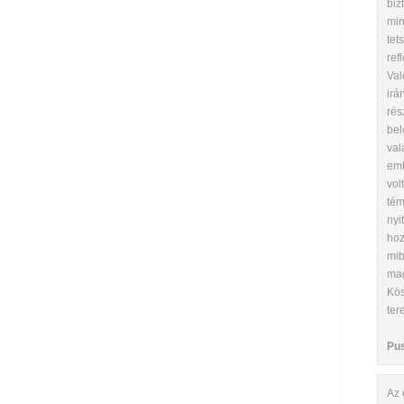
biz
min
tet
ref
Val
irán
rés
bel
val
emb
vol
tém
nyi
hoz
mib
mag
Kös
ter
Pu
Az 