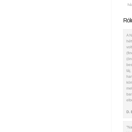
há
Ról
A N
hét
vol
(fi
(ön
bes
táj
han
kön
mel
bar
elb
D. 
"Na