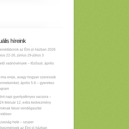
ális híreink
erektáborok az Élni jó házban 2026
nius 22-26, június 29-július 3
ető vadnövények – főzősuli, április
 ima ereje, avagy hogyan szeressük
ermekeinket, április 5-6 – gyerekes
ogram
lint napi gyertyafényes vacsora –
24 február 12, extra kedvezmény
roknak falusi vendégasztal
retében
zasság hete – szuper
dvezmények az Élni jó házban