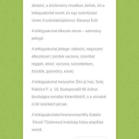
átutalni, a közlemény rovatban, kérlek, írd a
lelkigyakorlat nevét, és egy számlázási
címet. A számlatulajdonos: Baranyi Edit
A lelkigyakorlat étkezés része – adomány
jellegű.
A lelkigyakorlat jellege: ottalvós, négyszeri
étkezéssel ( péntek vacsora, szombat
reggeli, ebéd, vacsora, szünetekben,
frissítők, gyümölcs, kávé)
A lelkigyakorlat helyszíne: Élni jó ház, Szár,
Rákóczi F. u. 10, Budapesstől fél órányi
távolságra vonattal Kelenföldről, s a vonatok
is fél óránként járnak.
A lelkigyakorlatot Aranyosmaróthy Katalin
Péceli Tűzkereszt Imádság Háza alapítója
vezeti.