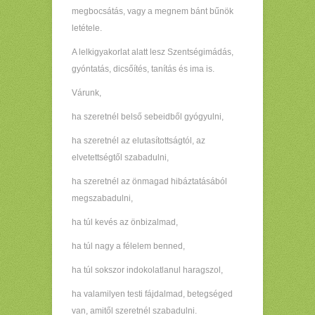
megbocsátás, vagy a megnem bánt bűnök
letétele.
A lelkigyakorlat alatt lesz Szentségimádás,
gyóntatás, dicsőítés, tanítás és ima is.
Várunk,
ha szeretnél belső sebeidből gyógyulni,
ha szeretnél az elutasítottságtól, az
elvetettségtől szabadulni,
ha szeretnél az önmagad hibáztatásából
megszabadulni,
ha túl kevés az önbizalmad,
ha túl nagy a félelem benned,
ha túl sokszor indokolatlanul haragszol,
ha valamilyen testi fájdalmad, betegséged
van, amitől szeretnél szabadulni.