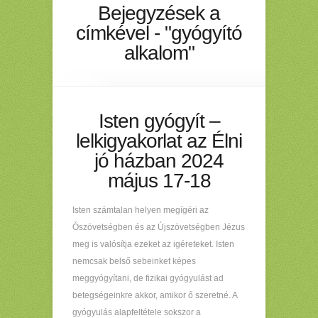
Bejegyzések a
címkével - "gyógyító
alkalom"
Isten gyógyít –
lelkigyakorlat az Élni
jó házban 2024
május 17-18
Isten számtalan helyen megígéri az
Ószövetségben és az Újszövetségben Jézus
meg is valósítja ezeket az igéreteket. Isten
nemcsak belső sebeinket képes
meggyógyítani, de fizikai gyógyulást ad
betegségeinkre akkor, amikor ő szeretné. A
gyógyulás alapfeltétele sokszor a