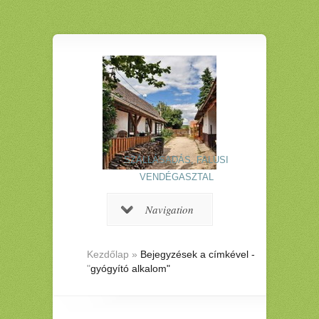
SZÁLLÁSADÁS, FALUSI
VENDÉGASZTAL
Navigation
Kezdőlap
»
Bejegyzések a címkével -
"
gyógyító alkalom"