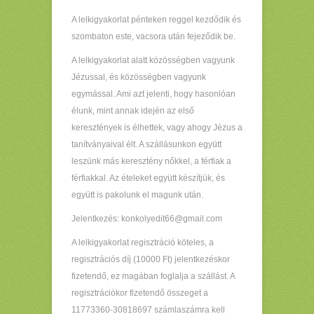
A lelkigyakorlat pénteken reggel kezdődik és
szombaton este, vacsora után fejeződik be.
A lelkigyakorlat alatt közösségben vagyunk
Jézussal, és közösségben vagyunk
egymással. Ami azt jelenti, hogy hasonlóan
élunk, mint annak idején az első
keresztények is élhettek, vagy ahogy Jézus a
tanítványaival élt. A szállásunkon együtt
leszünk más keresztény nőkkel, a férfiak a
férfiakkal. Az ételeket együtt készítjük, és
együtt is pakolunk el magunk után.
Jelentkezés: konkolyedit66@gmail.com
A lelkigyakorlat regisztráció köteles, a
regisztrációs díj (10000 Ft) jelentkezéskor
fizetendő, ez magában foglalja a szállást. A
regisztrációkor fizetendő összeget a
11773360-30818697 számlaszámra kell