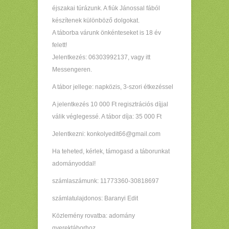
éjszakai túrázunk. A fiúk Jánossal fából
készítenek különböző dolgokat.
A táborba várunk önkénteseket is 18 év
felett!
Jelentkezés: 06303992137, vagy itt
Messengeren.
A tábor jellege: napközis, 3-szori étkezéssel
A jelentkezés 10 000 Ft regisztrációs díjjal
válik véglegessé. A tábor díja: 35 000 Ft
Jelentkezni: konkolyedit66@gmail.com
Ha teheted, kérlek, támogasd a táborunkat
adományoddal!
számlaszámunk: 11773360-30818697
számlatulajdonos: Baranyi Edit
Közlemény rovatba: adomány
gyerektáborhoz