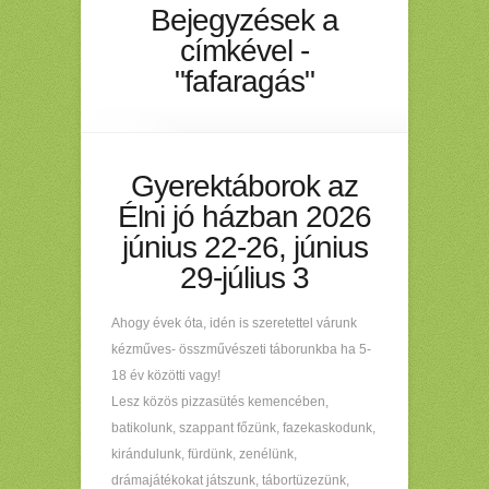
Bejegyzések a
címkével -
"fafaragás"
Gyerektáborok az
Élni jó házban 2026
június 22-26, június
29-július 3
Ahogy évek óta, idén is szeretettel várunk
kézműves- összművészeti táborunkba ha 5-
18 év közötti vagy!
Lesz közös pizzasütés kemencében,
batikolunk, szappant főzünk, fazekaskodunk,
kirándulunk, fürdünk, zenélünk,
drámajátékokat játszunk, tábortüzezünk,