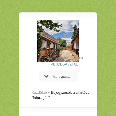
SZÁLLÁSADÁS, FALUSI
VENDÉGASZTAL
Navigation
Kezdőlap
»
Bejegyzések a címkével -
"
fafaragás"