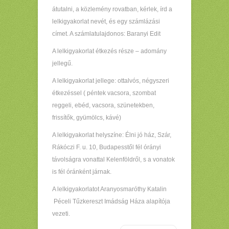
átutalni, a közlemény rovatban, kérlek, írd a
lelkigyakorlat nevét, és egy számlázási
címet. A számlatulajdonos: Baranyi Edit
A lelkigyakorlat étkezés része – adomány
jellegű.
A lelkigyakorlat jellege: ottalvós, négyszeri
étkezéssel ( péntek vacsora, szombat
reggeli, ebéd, vacsora, szünetekben,
frissítők, gyümölcs, kávé)
A lelkigyakorlat helyszíne: Élni jó ház, Szár,
Rákóczi F. u. 10, Budapesstől fél órányi
távolságra vonattal Kelenföldről, s a vonatok
is fél óránként járnak.
A lelkigyakorlatot Aranyosmaróthy Katalin
Péceli Tűzkereszt Imádság Háza alapítója
vezeti.