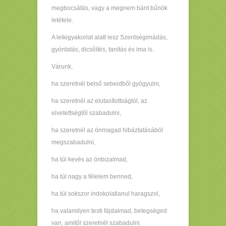
megbocsátás, vagy a megnem bánt bűnök
letétele.
A lelkigyakorlat alatt lesz Szentségimádás,
gyóntatás, dicsőítés, tanítás és ima is.
Várunk,
ha szeretnél belső sebeidből gyógyulni,
ha szeretnél az elutasítottságtól, az
elvetettségtől szabadulni,
ha szeretnél az önmagad hibáztatásából
megszabadulni,
ha túl kevés az önbizalmad,
ha túl nagy a félelem benned,
ha túl sokszor indokolatlanul haragszol,
ha valamilyen testi fájdalmad, betegséged
van, amitől szeretnél szabadulni.