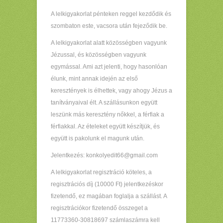
A lelkigyakorlat pénteken reggel kezdődik és
szombaton este, vacsora után fejeződik be.
A lelkigyakorlat alatt közösségben vagyunk
Jézussal, és közösségben vagyunk
egymással. Ami azt jelenti, hogy hasonlóan
élunk, mint annak idején az első
keresztények is élhettek, vagy ahogy Jézus a
tanítványaival élt. A szállásunkon együtt
leszünk más keresztény nőkkel, a férfiak a
férfiakkal. Az ételeket együtt készítjük, és
együtt is pakolunk el magunk után.
Jelentkezés: konkolyedit66@gmail.com
A lelkigyakorlat regisztráció köteles, a
regisztrációs díj (10000 Ft) jelentkezéskor
fizetendő, ez magában foglalja a szállást. A
regisztrációkor fizetendő összeget a
11773360-30818697 számlaszámra kell