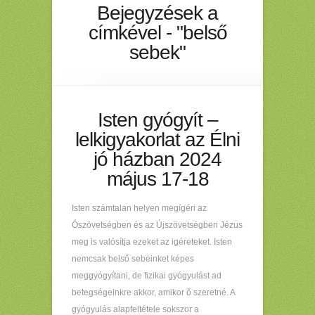
Bejegyzések a
címkével - "belső
sebek"
Isten gyógyít –
lelkigyakorlat az Élni
jó házban 2024
május 17-18
Isten számtalan helyen megígéri az
Ószövetségben és az Újszövetségben Jézus
meg is valósítja ezeket az igéreteket. Isten
nemcsak belső sebeinket képes
meggyógyítani, de fizikai gyógyulást ad
betegségeinkre akkor, amikor ő szeretné. A
gyógyulás alapfeltétele sokszor a