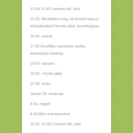
13.00-15.30 Csendes idő, séta
15.30- Mit értettem meg, mi érintett meg az
előadásokból? Kreatív játék, összefoglalás
16.00- szünet
17.00-Dicsőítés, nyelveken szólás,
közbenjáró imádság
19.00- vacsora
20.00 – Közös játék
22.00- alvás
Január 28, vasárnap
8.00- reggeli
9.30-Mise a templomban
10.30 -12.00 Csendes idő, séta