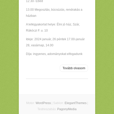
12.30- Ebéd
13.00 Megosztás, búcsúzás, rendrakás a
házban
A lelkigyakorlat helye: Élni jó ház, Szár,
Rákóczi F. u. 10
Ideje: 2024 január, 26 péntek 17.00-január
28, vasárnap, 14.00
Díja: ingyenes, adományokat elfogadunk
Tovább olvasom
Motor:
WordPress
| Sablon:
ElegantThemes
|
Testreszabás:
PagonyMedia