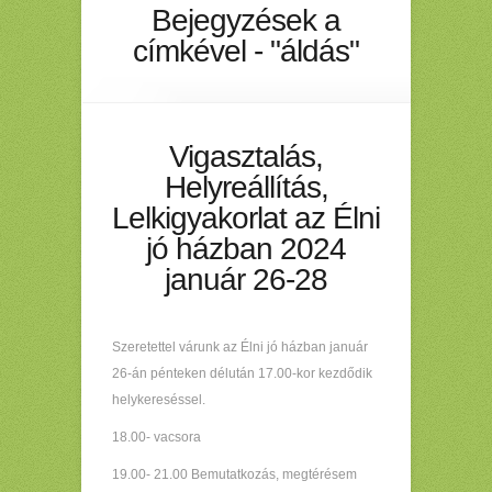
Bejegyzések a
címkével - "áldás"
Vigasztalás,
Helyreállítás,
Lelkigyakorlat az Élni
jó házban 2024
január 26-28
Szeretettel várunk az Élni jó házban január
26-án pénteken délután 17.00-kor kezdődik
helykereséssel.
18.00- vacsora
19.00- 21.00 Bemutatkozás, megtérésem