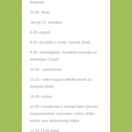
története
22.00- Alvás
Január 27, szombat
8.00- reggeli
9.00- Dicsőítés ( vezeti: Szeredi Zsolt)
9.30- Tanúságtétel, Szentélek munkája az
életemben ( Zsolt)
10.00 – kávészünet
10.15 – Isten hogyan állította helyre az
életemet (Edit)
10.45- szünet
11.00- Csodák ma is vannak! Isten ígéretei
megvalósulnak, nyelveken szólás, áldás
kontra üres vallásosság (Attila)
12.30-13.00 ebéd