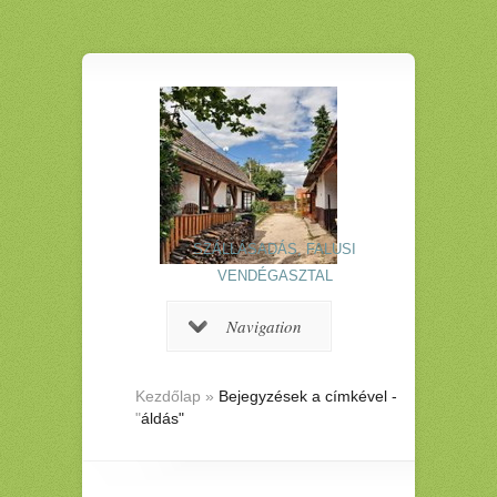
SZÁLLÁSADÁS, FALUSI
VENDÉGASZTAL
Navigation
Kezdőlap
»
Bejegyzések a címkével -
"
áldás"