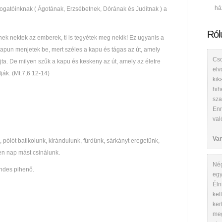
há
ogatóinknak ( Ágotának, Erzsébetnek, Dórának és Juditnak ) a
Ról
ek nektek az emberek, ti is tegyétek meg nekik! Ez ugyanis a
 kapun menjetek be, mert széles a kapu és tágas az út, amely
Cso
ta. De milyen szűk a kapu és keskeny az út, amely az életre
elv
ják. (Mt.7,6 12-14)
kik
hih
sza
Enn
val
Va
pólót batikolunk, kirándulunk, fürdünk, sárkányt eregetünk,
n nap mást csinálunk.
Nég
ndes pihenő.
egy
Éln
kel
ker
meg