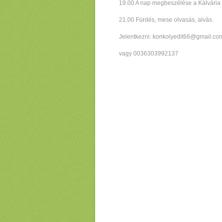
19.00 A nap megbeszélése a Kálvári
21.00 Fürdés, mese olvasás, alvás.
Jelentkezni: konkolyedit66@gmail.co
vagy 0036303992137