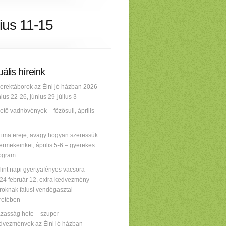
ius 11-15
ális híreink
erektáborok az Élni jó házban 2026
nius 22-26, június 29-július 3
ető vadnövények – főzősuli, április
 ima ereje, avagy hogyan szeressük
ermekeinket, április 5-6 – gyerekes
ogram
lint napi gyertyafényes vacsora –
24 február 12, extra kedvezmény
roknak falusi vendégasztal
retében
zasság hete – szuper
dvezmények az Élni jó házban