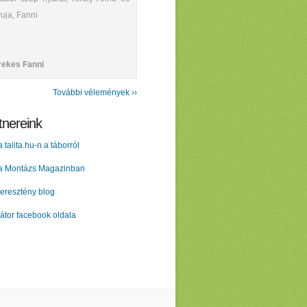
uja, Fanni
rekes Fanni
További vélemények ››
tnereink
a talita.hu-n a táborról
 a Montázs Magazinban
eresztény blog
átor facebook oldala