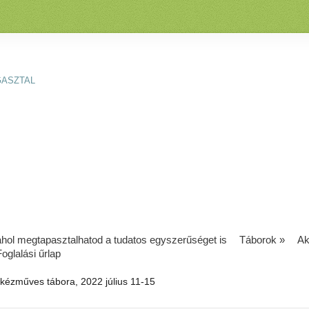
GASZTAL
 ahol megtapasztalhatod a tudatos egyszerűséget is
Táborok
»
Ak
Foglalási űrlap
 kézműves tábora, 2022 július 11-15