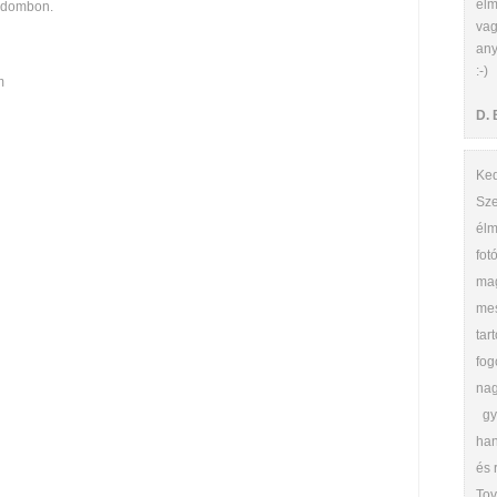
elm
a dombon.
vag
any
:-)
m
D. 
Ked
Sze
él
fo
mag
mes
ta
fog
nag
gye
han
és 
Tov