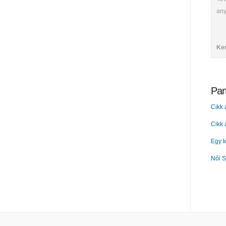
any
Ke
Par
Cikk 
Cikk
Egy k
Női S