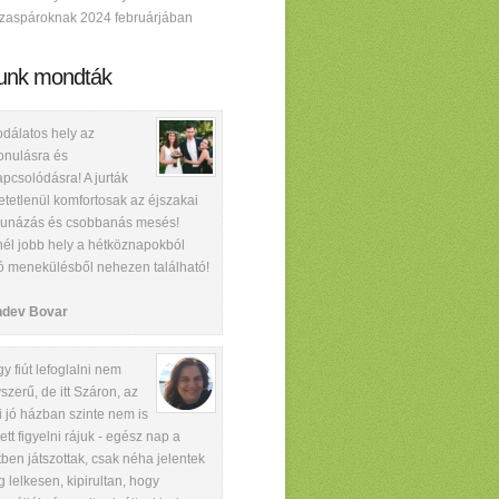
zaspároknak 2024 februárjában
unk mondták
dálatos hely az
onulásra és
apcsolódásra! A jurták
etetlenül komfortosak az éjszakai
unázás és csobbanás mesés!
él jobb hely a hétköznapokból
ó menekülésből nehezen található!
ndev Bovar
y fiút lefoglalni nem
szerű, de itt Száron, az
i jó házban szinte nem is
lett figyelni rájuk - egész nap a
tben játszottak, csak néha jelentek
 lelkesen, kipirultan, hogy