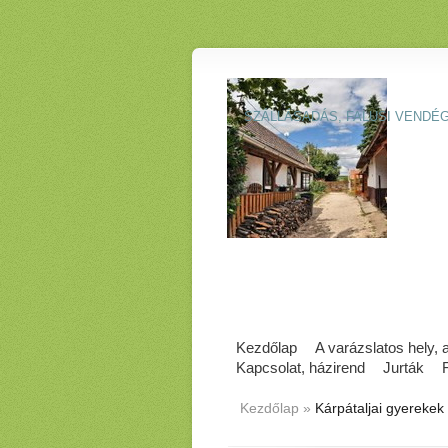
SZÁLLÁSADÁS, FALUSI VENDÉ
Kezdőlap
A varázslatos hely,
Kapcsolat, házirend
Jurták
Kezdőlap
»
Kárpátaljai gyerekek