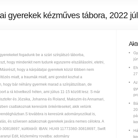
jai gyerekek kézműves tábora, 2022 júl
Aktu
Gy
 gyerekeket fogadunk be a szári színjátszó táborba,
jú
t, hogy mindenkit nem tudunk egyszerre elszállásolni, etetni,
Eh
at.Másrészt, hogy a kárpátaljai gyerekek közül többen nem
27
öltözés miatt, a traumák miatt, ami gondot kozhat a
Az
m, hogy bár néhány gyermek marad a színjátszóban, de
gy
rt a rá következő héten, ami július 11-15 között lesz. S már
pr
risztofer és Józsika, Johanna és Roland, Makszim és Annamari,
Bá
özben csatlakoznak keresünk önkénteseket, akik velünk
20
 a vendégházban.S továbbra is keresünk adományozókat is,
pá
lalás, és szívesen adakoznak gyerekek javára nemes célokra. A
ke
-30818697, külföldről: IBAN: HU49 11773360-30818697, Swift
Há
ranyi Edit, közlemény rovatba: adomány
ke