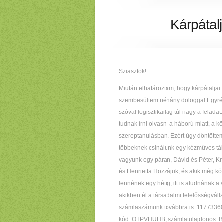
Kárpátal
Sziasztok!
Miután elhatároztam, hogy kárpátaljai
szembesültem néhány dologgal.Egyrész
szóval logisztikailag túl nagy a felad
tudnak írni olvasni a háború miatt, a k
szereptanulásban. Ezért úgy döntötte
többeknek csinálunk egy kézműves tábo
vagyunk egy páran, Dávid és Péter, K
és Henrietta.Hozzájuk, és akik még k
lennének egy hétig, itt is aludnának
akikben él a társadalmi felelősségvál
számlaszámunk továbbra is: 11773360
kód: OTPVHUHB, számlatulajdonos: Ba