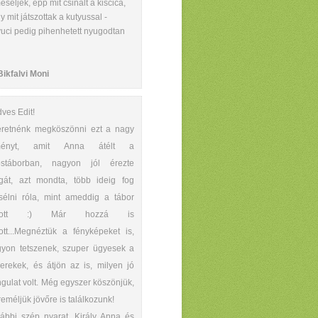
eséljék, épp mit csinált a kiscica,
y mit játszottak a kutyussal -
uci pedig pihenhetett nyugodtan
Bikfalvi Moni
ves Edit!
retnénk megköszönni ezt a nagy
ményt, amit Anna átélt a
tóstáborban, nagyon jól érezte
át, azt mondta, több ideig fog
élni róla, mint ameddig a tábor
rtott :) Már hozzá is
ott...Megnéztük a fényképeket is,
yon tetszenek, szuper ügyesek a
rekek, és átjön az is, milyen jó
gulat volt. Még egyszer köszönjük,
reméljük jövőre is találkozunk!
ábbi szép nyarat, Király Anna és