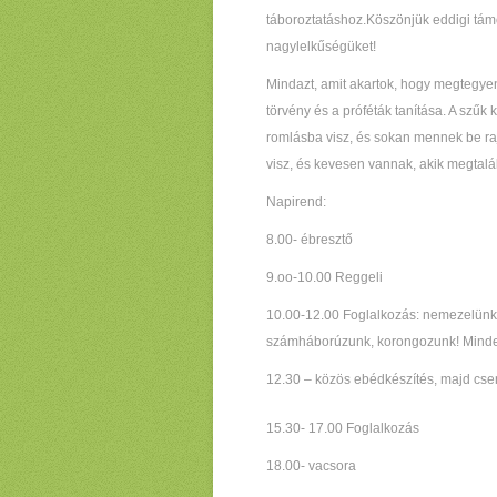
táboroztatáshoz.Köszönjük eddigi tám
nagylelkűségüket!
Mindazt, amit akartok, hogy megtegyen
törvény és a próféták tanítása. A szűk
romlásba visz, és sokan mennek be raj
visz, és kevesen vannak, akik megtalál
Napirend:
8.00- ébresztő
9.oo-10.00 Reggeli
10.00-12.00 Foglalkozás: nemezelünk, 
számháborúzunk, korongozunk! Minde
12.30 – közös ebédkészítés, majd cse
15.30- 17.00 Foglalkozás
18.00- vacsora