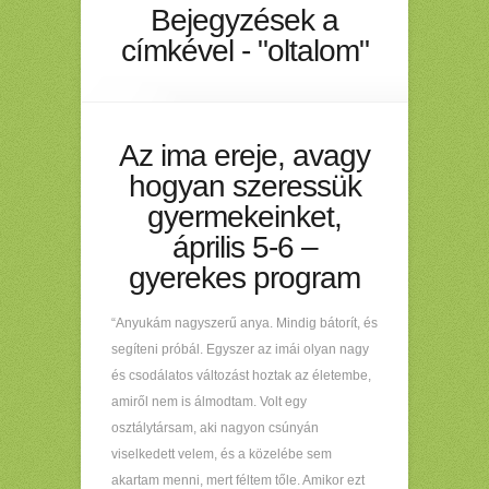
Bejegyzések a
címkével - "oltalom"
Az ima ereje, avagy
hogyan szeressük
gyermekeinket,
április 5-6 –
gyerekes program
“Anyukám nagyszerű anya. Mindig bátorít, és
segíteni próbál. Egyszer az imái olyan nagy
és csodálatos változást hoztak az életembe,
amiről nem is álmodtam. Volt egy
osztálytársam, aki nagyon csúnyán
viselkedett velem, és a közelébe sem
akartam menni, mert féltem tőle. Amikor ezt