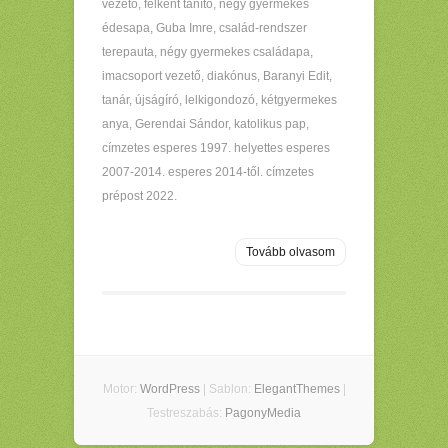
vezető, felkent tanító, négy gyermekes
édesapa, Guba Imre, család-rendszer
terepauta, négy gyermekes családapa,
imacsoport vezető, diakónus, Baranyi Edit,
tanár, újságíró, lelkigondozó, kétgyermekes
anya, Gerendai Sándor, katolikus pap,
címzetes esperes 1997. helyettes esperes
2007-2014. esperes 2014-től. címzetes
prépost 2022.
Tovább olvasom
Motor:
WordPress
| Sablon:
ElegantThemes
|
Testreszabás:
PagonyMedia