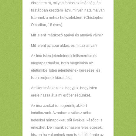
ébredtem rá, milyen fontos az imádság, és
tisztábban kezdtem látni, milyen hatalma van
Istennek a nehéz helyzetekben. (Chistopher
Omartian, 18 éves)
Mit jelent imádkozó apává és anyává válni?
Mit jelent az apai áldás, és mit az anyai?
Az ima Isten jelenlétének felismerése és
megtapasztalása, Isten meghívása az
életünkbe, Isten jelenlétének keresése, és
Isten erejének kiáradása.
Amikor imádkozunk, hagyjuk, hogy Isten
ereje hassa át a mi erőtlenségünket.
Az ima azokat is megérinti, akikért
imádkozunk. Azonban a válasz néha
hetekkel hónapokkal, sőt évekkel később is
érkezhet. De imáink sohasem feleslegesek,
hiszen ha valaminek meg is kell történnie az