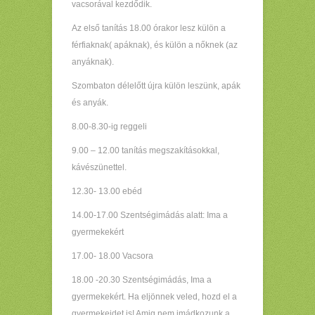
vacsorával kezdődik.
Az első tanítás 18.00 órakor lesz külön a
férfiaknak( apáknak), és külön a nőknek (az
anyáknak).
Szombaton délelőtt újra külön leszünk, apák
és anyák.
8.00-8.30-ig reggeli
9.00 – 12.00 tanítás megszakításokkal,
kávészünettel.
12.30- 13.00 ebéd
14.00-17.00 Szentségimádás alatt: Ima a
gyermekekért
17.00- 18.00 Vacsora
18.00 -20.30 Szentségimádás, Ima a
gyermekekért. Ha eljönnek veled, hozd el a
gyermekeidet is! Amig nem imádkozunk a