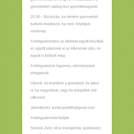
gyerekekért, addog lesz gyerekfelügyelet.
20.30 – Búcsúzás, ha minden gyermekért
tudtunk imádkozni, ha nem, folytatjuk
vasárnap.
A lelkigyakorlaton az ételeket együtt készítjük
el, együtt pakolunk el az étkezések után, és
együtt is terítünk meg.
A lelkigyakorlat ingyenes, adományokat
elfogadunk.
Várunk, ha kisebbek a gyerekeid, és akkor
is, ha nagyobbak, vagy ha kirepültek már
otthonról.
Jelentkezés: konkolyedit66@gmail.com
A lelkigyakorlatot tartják:
Szeredi Zsolt, utcai evangélista, gyülekezet