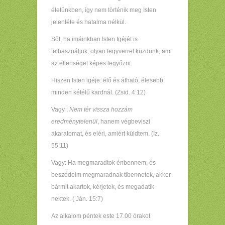
életünkben, így nem történik meg Isten
jelenléte és hatalma nélkül.
Sőt, ha imáinkban Isten Igéjét is
felhasználjuk, olyan fegyverrel küzdünk, ami
az ellenséget képes legyőzni.
Hiszen Isten igéje: élő és átható, élesebb
minden kétélű kardnál. (Zsid. 4:12)
Vagy :
Nem tér vissza hozzám
eredménytelenül
, hanem végbeviszi
akaratomat, és eléri, amiért küldtem. (Iz.
55:11)
Vagy: Ha megmaradtok énbennem, és
beszédeim megmaradnak tibennetek, akkor
bármit akartok, kérjetek, és megadatik
nektek. ( Ján. 15:7)
Az alkalom péntek este 17.00 órakot