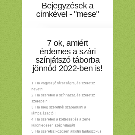
Bejegyzések a
címkével - "mese"
7 ok, amiért
érdemes a szári
színjátszó táborba
jönnöd 2022-ben is!
Ha vágysz jó társaságra, és szeretsz
nevetni!
Ha szereted a színházat, és szeretsz
szerepelni!
Ha meg szeretnél szabadulni a
lámpalázadtól!
Ha szereted a költészet és a zene
különlegesen szép világát!
Ha szeretsz közösen alkotni fantasztikus