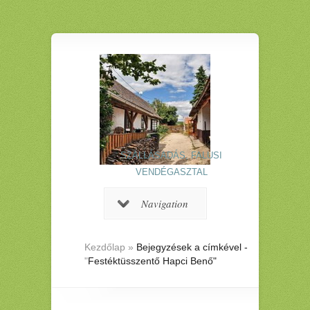
SZÁLLÁSADÁS, FALUSI
VENDÉGASZTAL
Navigation
Kezdőlap
»
Bejegyzések a címkével -
"
Festéktüsszentő Hapci Benő"