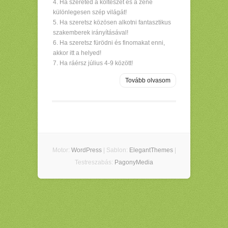
Ha szereted a költészet és a zene
különlegesen szép világát!
Ha szeretsz közösen alkotni fantasztikus
szakemberek irányításával!
Ha szeretsz fürödni és finomakat enni,
akkor itt a helyed!
Ha ráérsz július 4-9 között!
Tovább olvasom
Motor:
WordPress
| Sablon:
ElegantThemes
|
Testreszabás:
PagonyMedia