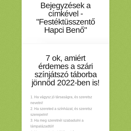
Bejegyzések a
címkével -
"Festéktüsszentő
Hapci Benő"
7 ok, amiért
érdemes a szári
színjátszó táborba
jönnöd 2022-ben is!
Ha vágysz jó társaságra, és szeretsz
nevetni!
Ha szereted a színházat, és szeretsz
szerepelni!
Ha meg szeretnél szabadulni a
lámpalázadtól!