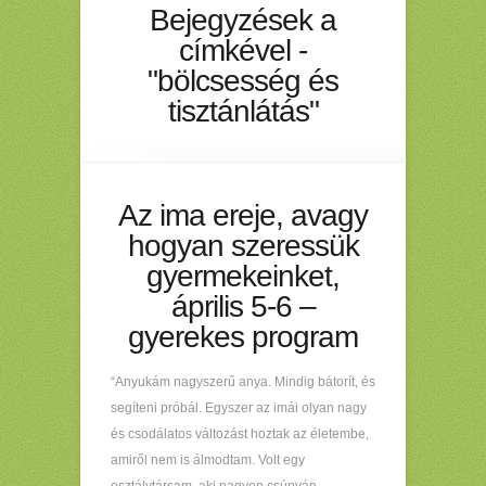
Bejegyzések a
címkével -
"bölcsesség és
tisztánlátás"
Az ima ereje, avagy
hogyan szeressük
gyermekeinket,
április 5-6 –
gyerekes program
“Anyukám nagyszerű anya. Mindig bátorít, és
segíteni próbál. Egyszer az imái olyan nagy
és csodálatos változást hoztak az életembe,
amiről nem is álmodtam. Volt egy