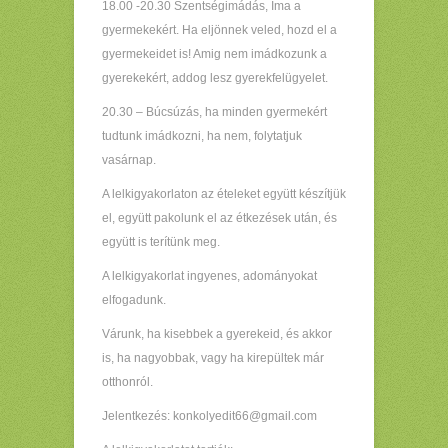
18.00 -20.30 Szentségimádás, Ima a
gyermekekért. Ha eljönnek veled, hozd el a
gyermekeidet is! Amig nem imádkozunk a
gyerekekért, addog lesz gyerekfelügyelet.
20.30 – Búcsúzás, ha minden gyermekért
tudtunk imádkozni, ha nem, folytatjuk
vasárnap.
A lelkigyakorlaton az ételeket együtt készítjük
el, együtt pakolunk el az étkezések után, és
együtt is terítünk meg.
A lelkigyakorlat ingyenes, adományokat
elfogadunk.
Várunk, ha kisebbek a gyerekeid, és akkor
is, ha nagyobbak, vagy ha kirepültek már
otthonról.
Jelentkezés: konkolyedit66@gmail.com