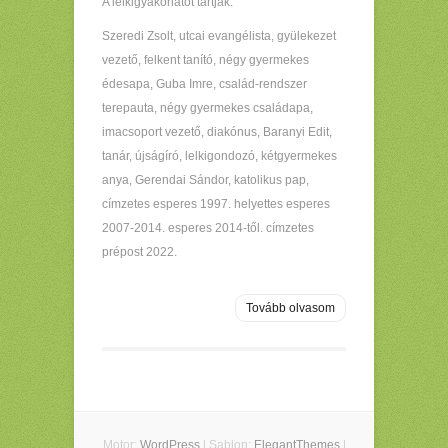
A lelkigyakorlatot tartják:
Szeredi Zsolt, utcai evangélista, gyülekezet
vezető, felkent tanító, négy gyermekes
édesapa, Guba Imre, család-rendszer
terepauta, négy gyermekes családapa,
imacsoport vezető, diakónus, Baranyi Edit,
tanár, újságíró, lelkigondozó, kétgyermekes
anya, Gerendai Sándor, katolikus pap,
címzetes esperes 1997. helyettes esperes
2007-2014. esperes 2014-től. címzetes
prépost 2022.
Tovább olvasom
Motor:
WordPress
| Sablon:
ElegantThemes
|