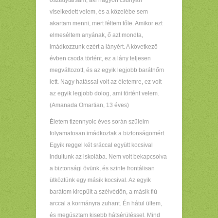
osztálytársam, aki nagyon csúnyán
viselkedett velem, és a közelébe sem
akartam menni, mert féltem tőle. Amikor ezt
elmeséltem anyának, ő azt mondta,
imádkozzunk ezért a lányért. A következő
évben csoda történt, ez a lány teljesen
megváltozott, és az egyik legjobb barátnőm
lett. Nagy hatással volt az életemre, ez volt
az egyik legjobb dolog, ami történt velem.
(Amanada Omartian, 13 éves)
Életem tizennyolc éves során szüleim
folyamatosan imádkoztak a biztonságomért.
Egyik reggel két sráccal együtt kocsival
indultunk az iskolába. Nem volt bekapcsolva
a biztonsági övünk, és szinte frontálisan
ütköztünk egy másik kocsival. Az egyik
barátom kirepült a szélvédőn, a másik fiú
arccal a kormányra zuhant. Én hátul ültem,
és megúsztam kisebb hátsérüléssel. Mind