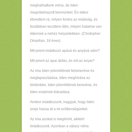
meghalhattunk volna, de Isten
megoltalmazott bennünket. Én ekkor
ébredtem rá, milyen fontos az imádság, és
tisztábban kezdtem látni, milyen hatalma van
Istennek a nehéz helyzetekben. (Chistopher
Omartian, 18 éves)
Mit jelent imádkozó apává és anyává válni?
Mit jelent az apai áldás, és mit az anyai?
Az ima Isten jelenlétének felismerése és
megtapasztalása, Isten meghívása az
életünkbe, Isten jelenlétének keresése, és
Isten erejének kiáradása.
Amikor imádkozunk, hagyjuk, hogy Isten
ereje hassa át a mi erőtlenségünket.
Az ima azokat is megérinti, akikért
imádkozunk. Azonban a válasz néha