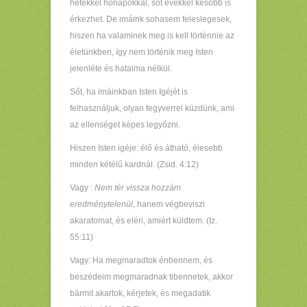
hetekkel hónapokkal, sőt évekkel később is
érkezhet. De imáink sohasem feleslegesek,
hiszen ha valaminek meg is kell történnie az
életünkben, így nem történik meg Isten
jelenléte és hatalma nélkül.
Sőt, ha imáinkban Isten Igéjét is
felhasználjuk, olyan fegyverrel küzdünk, ami
az ellenséget képes legyőzni.
Hiszen Isten igéje: élő és átható, élesebb
minden kétélű kardnál. (Zsid. 4:12)
Vagy :
Nem tér vissza hozzám
eredménytelenül
, hanem végbeviszi
akaratomat, és eléri, amiért küldtem. (Iz.
55:11)
Vagy: Ha megmaradtok énbennem, és
beszédeim megmaradnak tibennetek, akkor
bármit akartok, kérjetek, és megadatik