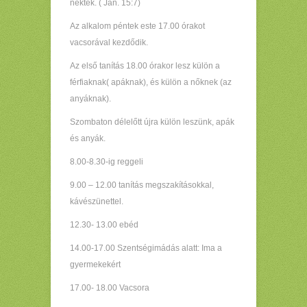
nektek. ( Ján. 15:7)
Az alkalom péntek este 17.00 órakot
vacsorával kezdődik.
Az első tanítás 18.00 órakor lesz külön a
férfiaknak( apáknak), és külön a nőknek (az
anyáknak).
Szombaton délelőtt újra külön leszünk, apák
és anyák.
8.00-8.30-ig reggeli
9.00 – 12.00 tanítás megszakításokkal,
kávészünettel.
12.30- 13.00 ebéd
14.00-17.00 Szentségimádás alatt: Ima a
gyermekekért
17.00- 18.00 Vacsora